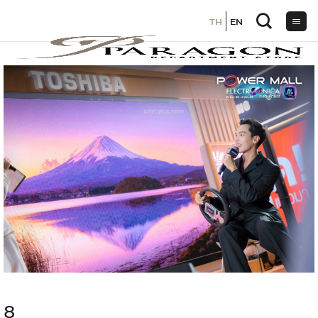
TH
TH
EN
EN
ข้าม
ไป
ยัง
เนื้อหา
8