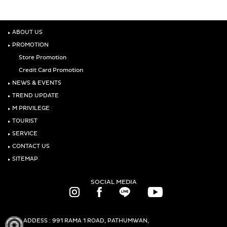
‣
ABOUT US
‣
PROMOTION
Store Promotion
Credit Card Promotion
‣
NEWS & EVENTS
‣
TREND UPDATE
‣
M PRIVILEGE
‣
TOURIST
‣
SERVICE
‣
CONTACT US
‣
SITEMAP
SOCIAL MEDIA
ADDESS : 991 RAMA 1 ROAD, PATHUMWAN,