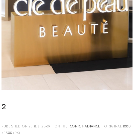
2
PUBLISHED ON
23 มิ.ย. 2569
ON
THE ICONIC RADIANCE
ORIGINAL
1000
× 1500
(PX)