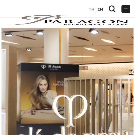
TH
TH
EN
EN
ข้าม
ไป
ยัง
เนื้อหา