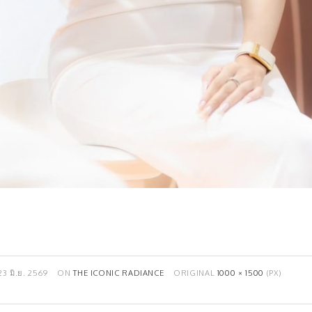
23 มิ.ย. 2569
ON
THE ICONIC RADIANCE
ORIGINAL
1000 × 1500
(PX)