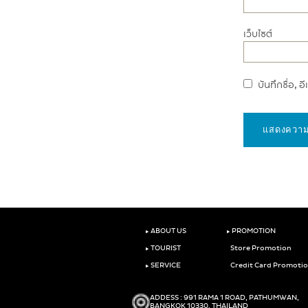
เว็บไซต์
บันทึกชื่อ, 
‣
‣
ABOUT US
PROMOTION
‣
TOURIST
Store Promotion
‣
SERVICE
Credit Card Promoti
ADDESS : 991 RAMA 1 ROAD, PATHUMWAN,
BANGKOK 10330, THAILAND