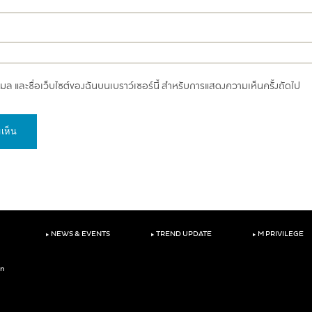
อีเมล และชื่อเว็บไซต์ของฉันบนเบราว์เซอร์นี้ สำหรับการแสดงความเห็นครั้งถัดไป
‣
‣
‣
NEWS & EVENTS
TREND UPDATE
M PRIVILEGE
on