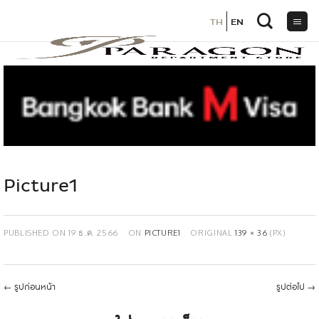
TH
TH
EN
EN
ข้าม
ไป
ยัง
เนื้อหา
Picture1
PUBLISHED ON
19 ธ.ค. 2566
ON
PICTURE1
ORIGINAL
139 × 36
(PX)
←
รูปก่อนหน้า
รูปต่อไป
→