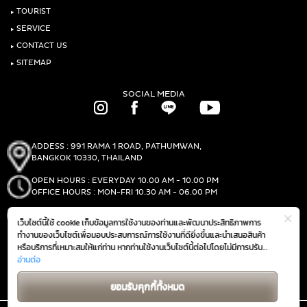
‣
TOURIST
‣
SERVICE
‣
CONTACT US
‣
SITEMAP
SOCIAL MEDIA
ADDESS : 991 RAMA 1 ROAD, PATHUMWAN,
BANGKOK 10330, THAILAND
OPEN HOURS : EVERYDAY 10.00 AM - 10.00 PM
OFFICE HOURS : MON-FRI 10.30 AM - 06.00 PM
PHONE :
(+66)2-690-1000
เว็บไซต์นี้ใช้ cookie เก็บข้อมูลการใช้งานของท่านและพัฒนาประสิทธิภาพการ
FAX :
(+66)2-690-1000
ทำงานของเว็บไซต์เพื่อมอบประสบการณ์การใช้งานที่ดียิ่งขึ้นและนำเสนอสินค้า
หรือบริการที่เหมาะสมให้แก่ท่าน หากท่านใช้งานเว็บไซต์นี้ต่อไปโดยไม่มีการปรับ
ตั้งค่าใดๆ ถือว่าท่านยอมรับตาม
อ่านต่อ
นโยบายการใช้งาน cookie (Cookie Policy)
GET DIRECTIONS
ของเรา
ยอมรับคุกกี้ทั้งหมด