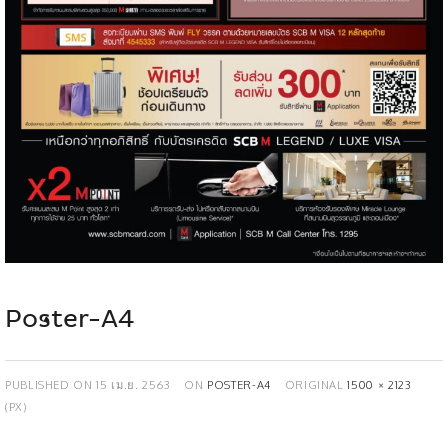
Poster-A4
PUBLISHED ON
15 เม.ย. 2563
ON
POSTER-A4
ORIGINAL
1500 × 2123
(PX)