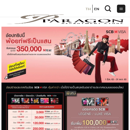
TH
TH
EN
EN
ข้าม
ไป
ยัง
เนื้อหา