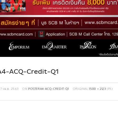
A4-ACQ-Credit-Q1
17 เม.ย. 2563
ON
POSTERA4-ACQ-CREDIT-Q1
ORIGINAL
1500 × 2123
(PX)