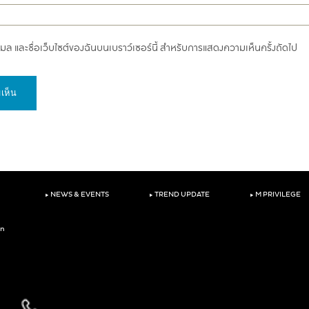
อีเมล และชื่อเว็บไซต์ของฉันบนเบราว์เซอร์นี้ สำหรับการแสดงความเห็นครั้งถัดไป
‣
‣
‣
NEWS & EVENTS
TREND UPDATE
M PRIVILEGE
on