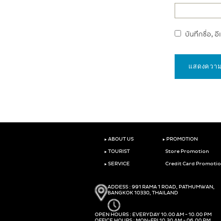
บันทึกชื่อ, 
‣
‣
ABOUT US
PROMOTION
‣
TOURIST
Store Promotion
‣
SERVICE
Credit Card Promoti
ADDESS : 991 RAMA 1 ROAD, PATHUMWAN,
BANGKOK 10330, THAILAND
OPEN HOURS : EVERYDAY 10.00 AM - 10.00 PM
OFFICE HOURS : MON-FRI 10.30 AM - 06.00 PM