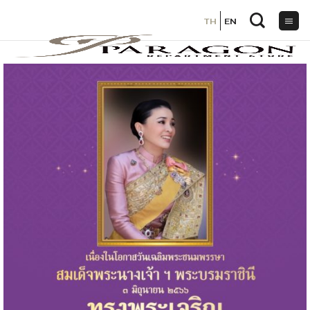
TH
TH
EN
EN
ข้าม
ไป
ยัง
เนื้อหา