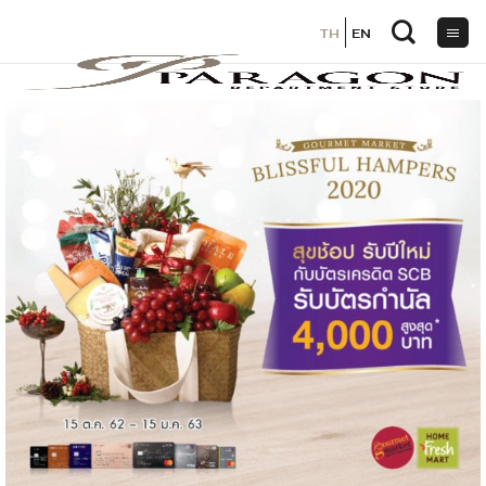
TH
TH
EN
EN
ข้าม
ไป
ยัง
เนื้อหา