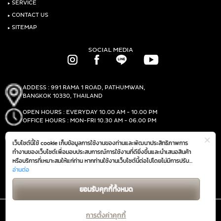
‣
SERVICE
‣
CONTACT US
‣
SITEMAP
SOCIAL MEDIA
ADDESS : 991 RAMA 1 ROAD, PATHUMWAN,
BANGKOK 10330, THAILAND
OPEN HOURS : EVERYDAY 10.00 AM - 10.00 PM
OFFICE HOURS : MON-FRI 10.30 AM - 06.00 PM
PHONE :
(+66)2-690-1000
เว็บไซต์นี้ใช้ cookie เก็บข้อมูลการใช้งานของท่านและพัฒนาประสิทธิภาพการ
FAX :
(+66)2-690-1000
ทำงานของเว็บไซต์เพื่อมอบประสบการณ์การใช้งานที่ดียิ่งขึ้นและนำเสนอสินค้า
หรือบริการที่เหมาะสมให้แก่ท่าน หากท่านใช้งานเว็บไซต์นี้ต่อไปโดยไม่มีการปรับ
ตั้งค่าใดๆ ถือว่าท่านยอมรับตาม
อ่านต่อ
นโยบายการใช้งาน cookie (Cookie Policy)
GET DIRECTIONS
ของเรา
ยอมรับคุกกี้ทั้งหมด
การตั้งค่าคุกกี้
@ 2019 THE MALL GROUP. ALL RIGHTS RESERVED.