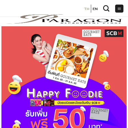
TH
TH
EN
EN
ข้าม
ไป
ยัง
เนื้อหา