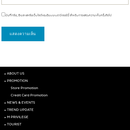
บันทึกชื่อ, อีเมล และชื่อเว็บไซต์ของฉันบนเบราว์เซอร์นี้ สำหรับการแสดงความเห็นครั้งถัดไป
‣
ABOUT US
‣
PROMOTION
Store Promotion
Credit Card Promotion
‣
NEWS & EVENTS
‣
TREND UPDATE
‣
M PRIVILEGE
‣
TOURIST