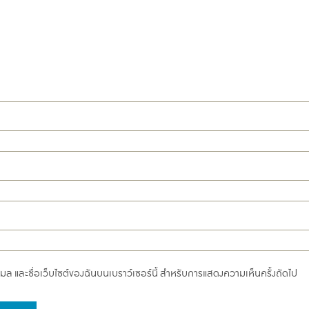
อีเมล และชื่อเว็บไซต์ของฉันบนเบราว์เซอร์นี้ สำหรับการแสดงความเห็นครั้งถัดไป