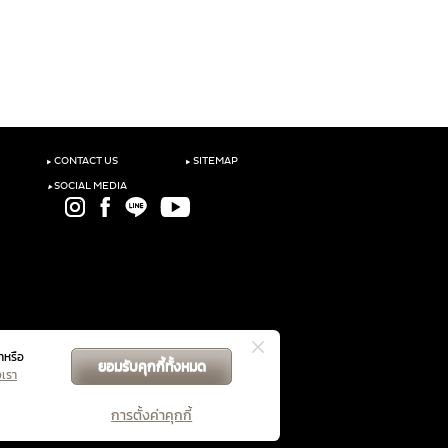
‣
‣
CONTACT US
SITEMAP
‣
SOCIAL MEDIA
าหรือ
ยอมรับคุกกี้ทั้งหมด
GET DIRECTIONS
งเรา
การตั้งค่าคุกกี้
ับคู่สัญญาฯ
นโยบายความเป็นส่วนตัว
จัดการคุกกี้
|
|