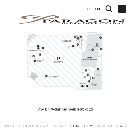
TH
TH
EN
EN
ข้าม
ไป
ยัง
เนื้อหา
AW EMP-Banner Web 980×525
PUBLISHED ON
21 ต.ค. 2562
ON
SHOP & DIRECTORY
ORIGINAL
2042 ×