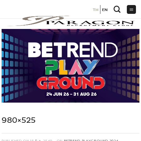
TH
TH
EN
EN
ข้าม
ไป
ยัง
เนื้อหา
980×525
PUBLISHED ON
18 มิ.ย. 2569
ON
BETREND PLAYGROUND 2026