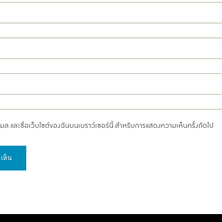
อีเมล และชื่อเว็บไซต์ของฉันบนเบราว์เซอร์นี้ สำหรับการแสดงความเห็นครั้งถัดไป