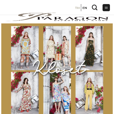
TH
TH
EN
EN
ข้าม
ไป
ยัง
เนื้อหา