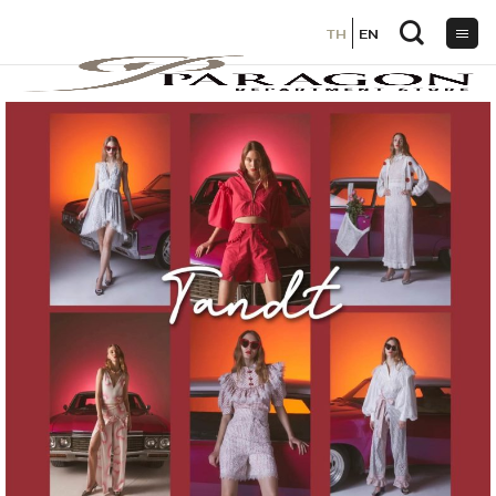
TH
TH
EN
EN
ข้าม
ไป
ยัง
เนื้อหา