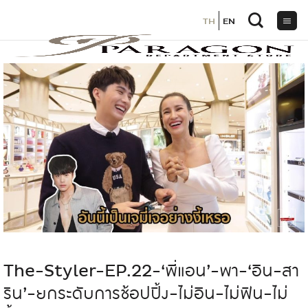
TH
TH
EN
EN
ข้าม
ไป
ยัง
เนื้อหา
The-Styler-EP.22-‘พี่แอน’-พา-‘อิน-สา
ริน’-ยกระดับการช้อปปิ้ง-ไม่อิน-ไม่ฟิน-ไม่