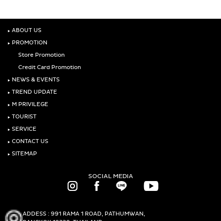
‣
ABOUT US
‣
PROMOTION
Store Promotion
Credit Card Promotion
‣
NEWS & EVENTS
‣
TREND UPDATE
‣
M PRIVILEGE
‣
TOURIST
‣
SERVICE
‣
CONTACT US
‣
SITEMAP
SOCIAL MEDIA
ADDESS : 991 RAMA 1 ROAD, PATHUMWAN,