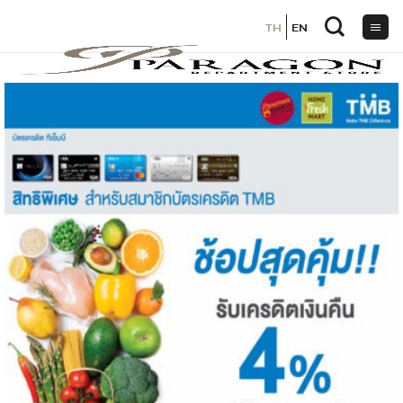
TH
TH
EN
EN
ข้าม
ไป
ยัง
เนื้อหา