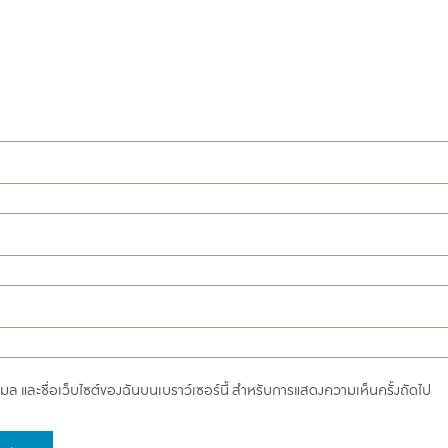
อีเมล และชื่อเว็บไซต์ของฉันบนเบราว์เซอร์นี้ สำหรับการแสดงความเห็นครั้งถัดไป