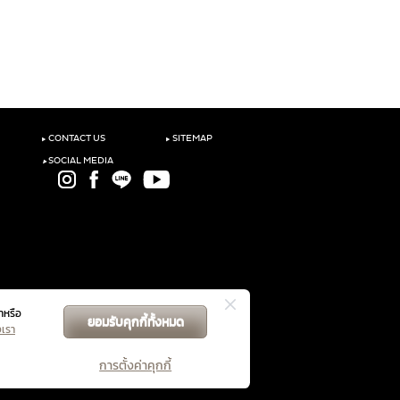
‣
‣
CONTACT US
SITEMAP
‣
SOCIAL MEDIA
าหรือ
ยอมรับคุกกี้ทั้งหมด
GET DIRECTIONS
งเรา
การตั้งค่าคุกกี้
ับคู่สัญญาฯ
นโยบายความเป็นส่วนตัว
จัดการคุกกี้
|
|