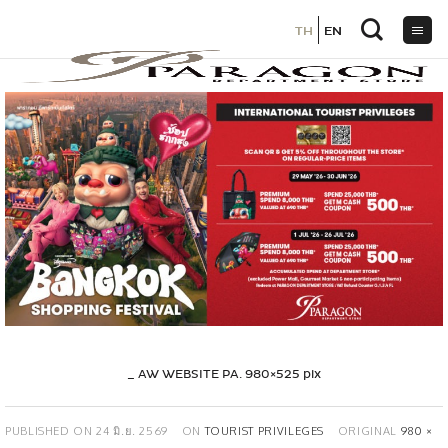
TH
TH
EN
EN
ข้าม
ไป
ยัง
เนื้อหา
_ AW WEBSITE PA. 980×525 pix
PUBLISHED ON
24 มิ.ย. 2569
ON
TOURIST PRIVILEGES
ORIGINAL
980 ×