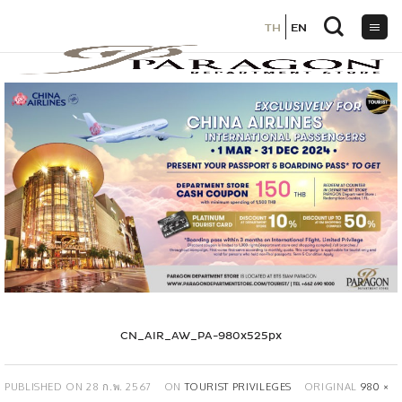
TH
TH
EN
EN
ข้าม
ไป
ยัง
เนื้อหา
CN_AIR_AW_PA-980x525px
PUBLISHED ON
28 ก.พ. 2567
ON
TOURIST PRIVILEGES
ORIGINAL
980 ×