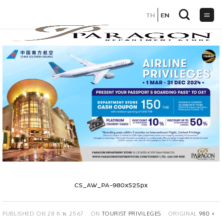
TH
TH
EN
EN
ข้าม
ไป
ยัง
เนื้อหา
CS_AW_PA-980x525px
PUBLISHED ON
28 ก.พ. 2567
ON
TOURIST PRIVILEGES
ORIGINAL
980 ×