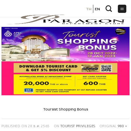
TH
TH
EN
EN
ข้าม
ไป
ยัง
เนื้อหา
Toursist Shopping Bonus
PUBLISHED ON
28 ธ.ค. 2565
ON
TOURIST PRIVILEGES
ORIGINAL
980 ×