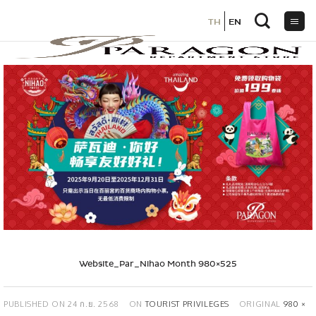
TH
TH
EN
EN
ข้าม
ไป
ยัง
เนื้อหา
Website_Par_Nihao Month 980×525
PUBLISHED ON
24 ก.ย. 2568
ON
TOURIST PRIVILEGES
ORIGINAL
980 ×