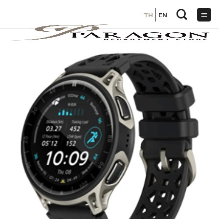
TH
TH
EN
EN
ข้าม
ไป
ยัง
เนื้อหา