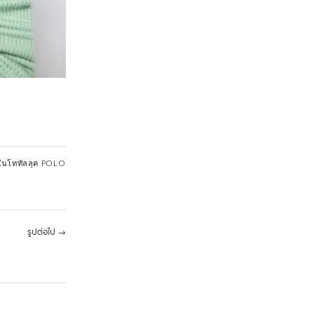
ในโททัลลุค POLO
รูปต่อไป
→