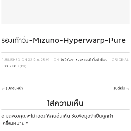
รองเท้าวิ่ง-Mizuno-Hyperwarp-Pure
PUBLISHED ON
02 มิ.ย. 2569
ON
วันวิ่งโลก รวมรองเท้าวิ่งตัวท็อป
ORIGINAL
800 × 800
(PX)
←
รูปก่อนหน้า
รูปต่อไป
→
ใส่ความเห็น
อีเมลของคุณจะไม่แสดงให้คนอื่นเห็น
ช่องข้อมูลจำเป็นถูกทำ
เครื่องหมาย
*