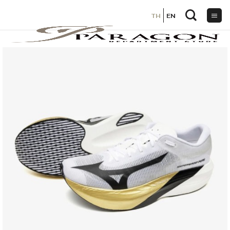
TH
TH
EN
EN
ข้าม
ไป
ยัง
เนื้อหา