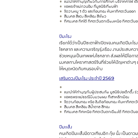
แนะนำให้ทำบุญเกี่ยวกับการศึกษา บริจาคค่าไฟ เติ
ขอพรเจ้าแม่กวนอิม ที่มูลนิธิเทียนฟ้า
จัดวางหมู 1 ตัว และก้อนทอง หันหาทิศตะวันออก
สีมงคล สีแดง สีเหลือง สีเขียว
ทิศมงคล ทิศใต้ ทิศตะวันตกเฉียงเหนือ ทิศตะวัน
ปีมะโรง
เรียกได้ว่าเป็นปีชะตาฟ้าเปิดของคนเกิดปีมะโ
โชคลาภ และความเจริญรุ่งเรือง งานประสบความสำ
ช่วยหนุนเป็นเทพแห่งโชคลาภ ส่งผลให้มีโอกาส
มงคลทางโหราศาสตร์จีนที่ช่วยให้ปัญหาต่างๆ ถูกแ
ให้หงุดหงิดกับคนรอบข้าง
เสริมดวงปีมะโรง ประจำปี
2569
แนะนำให้ทำบุญกับผู้ประสบภัย มูลนิธิปอเต็กตึ๊ง 
ขอพรพระแม่ธรณีบีบมวยผม ที่เสาหลักเมือง
จัดวางก้อนทอง หรือ ลิงถือก้อนทอง หันหาทิศตะวั
สีมงคล สีเหลือง สีน้ำตาล สีทอง
ทิศมงคล ทิศเหนือ ทิศตะวันตกเฉียงใต้ ทิศตะวันอ
ปีมะเส็ง
คนเกิดปีมะเส็งมีดาวเทียงอิก กุ้ย นั้ง เป็นด