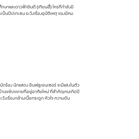
กษาและดาวฟ้ายินดี (เทียนฮี้) ใครที่กำลังมี
เป็นปีปะทะชน ระวังเรื่องอุบัติเหตุ ของมีคม
 นักร้อง นักแสดง อินฟลูเอนเซอร์ จะมีแสงในตัว
้านขยับขยายที่อยู่อาศัยใหม่ ที่สำคัญคนเกิดปี
พระวังเรื่องกล้ามเนื้อกระดูก หัวใจ ความดัน