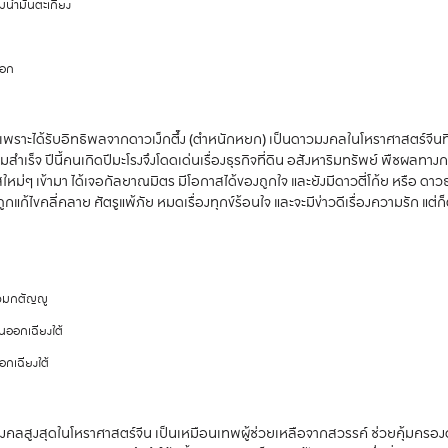
มน้ำมันตะเกียง
ออก
รงเพราะได้รับอิทธิพลจากดาวเง็กตึ๊ง (ตำหนักหยก) เป็นดาวมงคลในโหราศาสตร์จีนที
เร็จ ปีนี้คนเกิดปีมะโรงจึงโดดเด่นเรื่องธุรกิจที่ดิน อสังหาริมทรัพย์ พืชผลทาง
ใหม่ๆ เข้ามา ได้เจอกัลยาณมิตร มีโอกาสได้ของถูกใจ และยังมีดาวตี่โก้ย หรือ ด
ก้ไขคลี่คลาย ศัตรูแพ้ภัย หมดเรื่องทุกข์ร้อนใจ และจะมีข่าวดีเรื่องความรัก แต่ก็ต
ร่วมกตัญญู
นออกเฉียงใต้
อกเฉียงใต้
าวมงคลสูงสุดในโหราศาสตร์จีน เป็นเหมือนเทพผู้ช่วยเหลือจากสวรรค์ ช่วยคุ้มครองดว