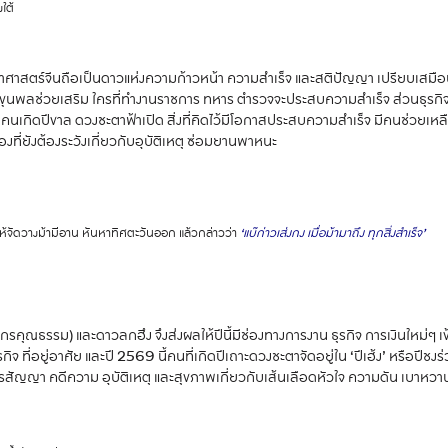
ใต้
ศาสตร์จีนถือเป็นดาวแห่งความก้าวหน้า ความสำเร็จ และสติปัญญา เปรียบเสมือนได้
ยอดขุนพลช่วยเสริม ใครที่ทำงานราชการ ทหาร ตำรวจจะประสบความสำเร็จ ส่วนธุร
ีของคนเกิดปีขาล ดวงชะตาฟ้าเปิด สิ่งที่คิดไว้มีโอกาสประสบความสำเร็จ มีคนช่วยเห
งที่ยังต้องระวังเกี่ยวกับอุบัติเหตุ ซ่อมยานพาหนะ
ให้จัดวางม้ามีอาน หันหาทิศตะวันออก แล้วกล่าวว่า
‘แบ๊ก่าวเส่งกง เมื่อม้ามาถึง ทุกสิ่งสำเร็จ’
กรคุณธรรม) และดาวลกฮึง จึงส่งผลให้ปีนี้มีช่องทางการงาน ธุรกิจ การเงินใหม่ๆ เข้
กิจ ที่อยู่อาศัย และปี 2569 นี้คนที่เกิดปีเถาะดวงชะตาจัดอยู่ใน ‘ปีเฮ้ง’ หรือป
ารสัญญา คดีความ อุบัติเหตุ และสุขภาพเกี่ยวกับเส้นเลือดหัวใจ ความดัน เบาหวา