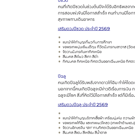
ปีชวด
คนที่เกิดปีชวดในช่วงต้นปีจะได้รับอิทธิพลจากด
การสอบแข่งขันมีโอกาสสำเร็จ คนทำงานมีโอกาสได้เ
สุขภาพทางเดินอาหาร
เสริมดวงปีชวด ประจำปี
2569
แนะนำให้ทำบุญเกี่ยวกับการศึกษา
ขอพรเทพบุ่นเชียงตี่กุน ที่วัดมังกรกมลาวาส (วัดเล่
จัดวางมังกรหันหาทิศเหนือ
สีมงคล สีเขียว สีเทา สีดำ
ทิศมงคล ทิศเหนือ ทิศตะวันออกเฉียงเหนือ ทิศตะว
ปีฉลู
คนเกิดปีฉลูได้รับพลังจากดาวไท้อิม ทำให้โดดเ
นอกจากนี้คนเกิดปีฉลูจะมีข่าวดีเรื่องการเงิน
ฉลูจะมีโชค สิ่งที่คิดไว้มีโอกาสสำเร็จ แต่ก็มีเ
เสริมดวงปีฉลู ประจำปี
2569
แนะนำให้ทำบุญบริจาคเสื้อผ้า เครื่องนุ่งห่ม ถวายผ้
ขอพรเทพไท้อิม และเทพเยว่โหลว (เทพเจ้าด้ายแดง)
จัดวางอักษรจีน ‘ฮก’ ทางทิศตะวันออกเฉียงเหนือ
สีมงคล สีแดง สีเหลือง สีน้ำตาล