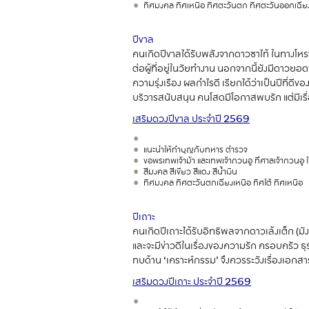
ทิศมงคล ทิศเหนือ ทิศตะวันตก ทิศตะวันออกเฉียง
ปีขาล
คนเกิดปีขาลได้รับพลังจากดาวซาไท้ ในทางโหรา
ต่อผู้ที่อยู่ในวัยทำงาน นอกจากนี้ยังมีดาว
ความรุ่งเรือง ผลกำไรดี เรียกได้ว่าเป็นปีที่ด
บริวารสนับสนุน คนโสดมีโอกาสพบรัก แต่มีเรื่อ
เสริมดวงปีขาล ประจำปี
2569
แนะนำให้ทำบุญกับทหาร ตำรวจ
ขอพรเทพเจ้าม้า และเทพเจ้ากวนอู ที่ศาลเจ้ากวนอู 
สีมงคล สีเขียว สีแดง สีน้ำเงิน
ทิศมงคล ทิศตะวันตกเฉียงเหนือ ทิศใต้ ทิศเหนือ
ปีเถาะ
คนเกิดปีเถาะได้รับอิทธิพลจากดาวเล้งเต็ก (มัง
และจะมีข่าวดีในเรื่องของความรัก ครอบครัว ธุร
ทบด้าน ‘เคราะห์กรรม’ จึงควรระวังเรื่องเอกส
เสริมดวงปีเถาะ ประจำปี
2569