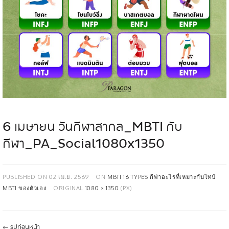
6 เมษายน วันกีฬาสากล_MBTI กับ
กีฬา_PA_Social1080x1350
PUBLISHED ON
02 เม.ย. 2569
ON
MBTI 16 TYPES กีฬาอะไรที่เหมาะกับไทป์
MBTI ของตัวเอง
ORIGINAL
1080 × 1350
(PX)
←
รูปก่อนหน้า