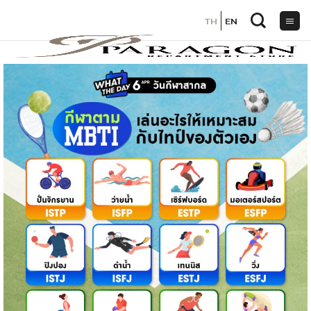
TH
TH
EN
EN
ข้าม
ไป
ยัง
เนื้อหา