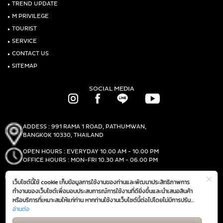
‣
TREND UPDATE
‣
M PRIVILEGE
‣
TOURIST
‣
SERVICE
‣
CONTACT US
‣
SITEMAP
SOCIAL MEDIA
ADDESS : 991 RAMA 1 ROAD, PATHUMWAN,
BANGKOK 10330, THAILAND
OPEN HOURS : EVERYDAY 10.00 AM - 10.00 PM
OFFICE HOURS : MON-FRI 10.30 AM - 06.00 PM
PHONE :
(+66)2-690-1000
เว็บไซต์นี้ใช้ cookie เก็บข้อมูลการใช้งานของท่านและพัฒนาประสิทธิภาพการ
FAX :
(+66)2-690-1000
ทำงานของเว็บไซต์เพื่อมอบประสบการณ์การใช้งานที่ดียิ่งขึ้นและนำเสนอสินค้า
หรือบริการที่เหมาะสมให้แก่ท่าน หากท่านใช้งานเว็บไซต์นี้ต่อไปโดยไม่มีการปรับ
ตั้งค่าใดๆ ถือว่าท่านยอมรับตาม
อ่านต่อ
นโยบายการใช้งาน cookie (Cookie Policy)
GET DIRECTIONS
ของเรา