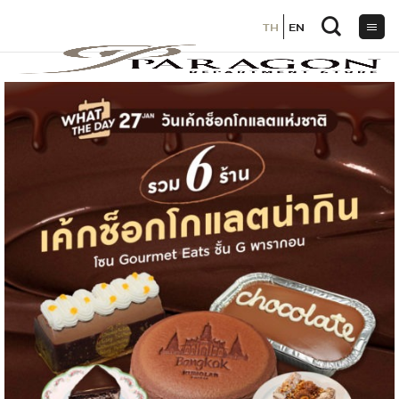
TH
TH
EN
EN
ข้าม
ไป
ยัง
เนื้อหา