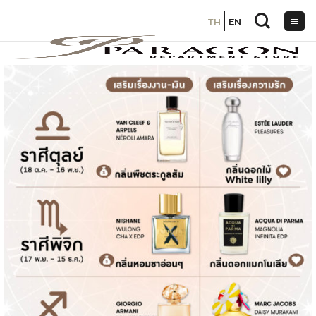
TH
TH
EN
EN
ข้าม
ไป
ยัง
เนื้อหา