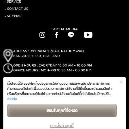
‣
SERVICE
‣
CONTACT US
‣
SITEMAP
SOCIAL MEDIA
ADDESS : 991 RAMA 1 ROAD, PATHUMWAN,
BANGKOK 10330, THAILAND
OPEN HOURS : EVERYDAY 10.00 AM - 10.00 PM
OFFICE HOURS : MON-FRI 10.30 AM - 06.00 PM
PHONE :
(+66)2-690-1000
เว็บไซต์นี้ใช้ cookie เก็บข้อมูลการใช้งานของท่านและพัฒนาประสิทธิภาพการ
FAX :
(+66)2-690-1000
ทำงานของเว็บไซต์เพื่อมอบประสบการณ์การใช้งานที่ดียิ่งขึ้นและนำเสนอสินค้า
หรือบริการที่เหมาะสมให้แก่ท่าน หากท่านใช้งานเว็บไซต์นี้ต่อไปโดยไม่มีการปรับ
ตั้งค่าใดๆ ถือว่าท่านยอมรับตาม
อ่านต่อ
นโยบายการใช้งาน cookie (Cookie Policy)
GET DIRECTIONS
ของเรา
ยอมรับคุกกี้ทั้งหมด
การตั้งค่าคุกกี้
@ 2019 THE MALL GROUP. ALL RIGHTS RESERVED.