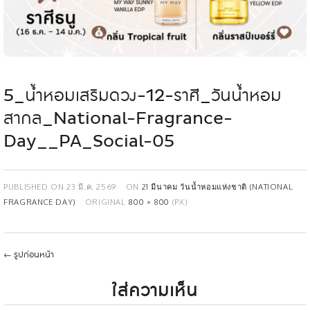
5_น้ำหอมเสริมดวง-12-ราศี_วันน้ำหอม
สากล_National-Fragrance-
Day__PA_Social-05
PUBLISHED ON
23 มี.ค. 2569
ON
21 มีนาคม วันน้ำหอมแห่งชาติ (NATIONAL
FRAGRANCE DAY)
ORIGINAL
800 × 800
(PX)
←
รูปก่อนหน้า
ใส่ความเห็น