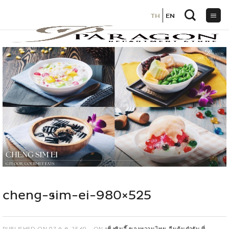
TH
TH
EN
EN
ข้าม
ไป
ยัง
เนื้อหา
cheng-sim-ei-980×525
PUBLISHED ON
07 ก.ค. 2569
ON
เช็งซิมอี๊ ของหวานไทย-จีนต้นตำรับ ที่