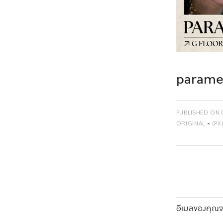
parame
PUBLISHED ON
ORIGINAL
×
(PX
อีเมลของคุณจะ