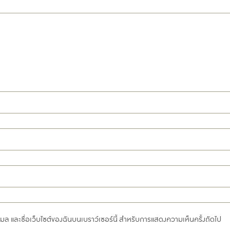
อีเมล และชื่อเว็บไซต์ของฉันบนเบราว์เซอร์นี้ สำหรับการแสดงความเห็นครั้งถัดไป