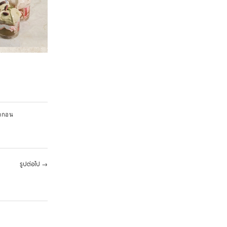
รากอน
รูปต่อไป
→