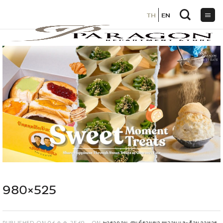
TH
TH
EN
EN
ข้าม
ไป
ยัง
เนื้อหา
980×525
PUBLISHED ON
06 ก.ค. 2569
ON
พารากอน ศูนย์รวมของหวานและร้านอาหาร