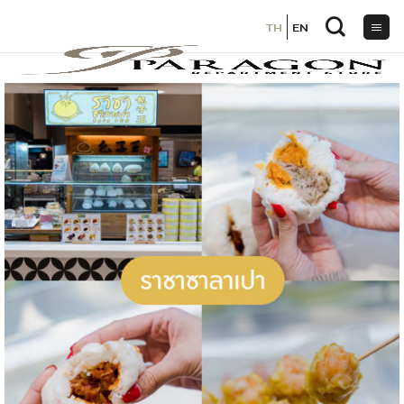
TH
TH
EN
EN
ข้าม
ไป
ยัง
เนื้อหา