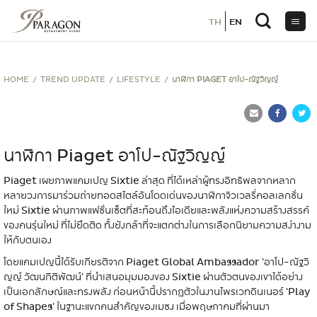
TH
TH
EN
EN
ข้าม
ไป
ยัง
เนื้อหา
HOME
TREND UPDATE
LIFESTYLE
นาฬิกา PIAGET อาโป-ณัฐวิญญ์
นาฬิกา Piaget อาโป-ณัฐวิญญ์
Piaget เผยภาพแคมเปญ Sixtie ล่าสุด ที่ได้เหล่าผู้ทรงอิทธิพลจากหลาก
หลายวงการมาร่วมถ่ายทอดสไตล์อันโดดเด่นของนาฬิกาจิวเวลรี่คอลเลกชั่น
ใหม่ Sixtie ผ่านภาพแฟชั่นเซ็ตที่สะท้อนถึงไอเดียและพลังแห่งความสร้างสรรค์
ของคนรุ่นใหม่ ที่ไม่ยึดติด ทั้งยังกล้าที่จะแตกต่างในการเลือกนิยามความสง่างาม
ให้กับตนเอง
โดยแคมเปญนี้ได้รับเกียรติจาก Piaget Global Ambassador 'อาโป-ณัฐวิ
ญญ์ วัฒนกิติพัฒน์' ที่นำเสนอมุมมองของ Sixtie ผ่านตัวตนของเขาได้อย่าง
เป็นเอกลักษณ์และทรงพลัง ก่อนหน้านี้ปรากฏตัวในงานไพรเวทดินเนอร์ 'Play
of Shapes' ในฐานะแขกคนสำคัญของเมซง เมื่อพฤษภาคมที่ผ่านมา