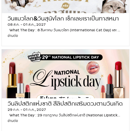
วันแมวโลก&วันสุนัขโลก เช็กเลยเราเป็นทาสหมา
08 ส.ค. - 01 ส.ค., 2027
หรือทาสแมว
What The Day : 8 สิงหาคม วันแมวโลก (International Cat Day) และ …
อ่านต่อ
วั
น
แ
ม
ว
โ
ล
ก
&
วั
น
สุ
วันลิปสติกแห่งชาติ สีลิปสติกเสริมดวงตามวันเกิด
นั
ข
29 ก.ค. - 01 ก.ค., 2027
โ
What The Day : 29 กรกฎาคม วันลิปสติกแห่งชาติ (National Lipstick…
ล
อ่านต่อ
วั
ก
น
เ