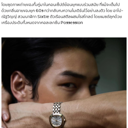
โดยชุดภาพถ่ายของทั้งคู่มาในคอนเซ็ปต์ย้อนยุคแบบร่วมสมัย ที่แม้จะเต็มไป
ด้วยกลิ่นอายของยุค 60s ทว่ากลับคงความโมเดิร์นไว้อย่างลงตัว โดย อาโป-
ณัฐวิญญ์ สวมนาฬิกา Sixtie ตัวเรือนสตีลผสมโรสโกลด์ โดยแมชต์ลุคด้วย
เครื่องประดับทั้งหมดจากคอลเลกชั่น Possession