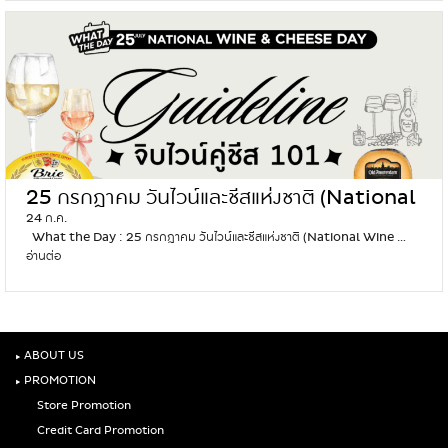
ลิ
ช็
ป
ก
ส
เ
ติ
ล
ก
ย
แ
เ
ห่
ร
ง
า
ช
เ
า
ป็
25 กรกฎาคม วันไวน์และชีสแห่งชาติ (National
ติ
น
สี
24 ก.ค.
Wine and Cheese Day)
ท
ลิ
What the Day : 25 กรกฎาคม วันไวน์และชีสแห่งชาติ (National Wine …
า
ป
อ่านต่อ
2
ส
ส
5
ห
ติ
ก
ม
ก
ร
า
เ
ก
ห
ส
ฎ
‣
ABOUT US
รื
ริ
า
อ
‣
PROMOTION
ม
ค
ท
ด
Store Promotion
ม
า
ว
วั
Credit Card Promotion
ส
ง
น