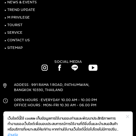
แ
‣
NEWS & EVENTS
ต
ไ
ม
า
‣
TREND UPDATE
ว
ว
ม
น์
‣
M PRIVILEGE
วั
แ
‣
TOURIST
น
ล
เ
‣
SERVICE
ะ
กิ
ชี
‣
CONTACT US
ด
ส
‣
SITEMAP
แ
ห่
SOCIAL MEDIA
ง
ช
า
ติ
ADDESS : 991 RAMA 1 ROAD, PATHUMWAN,
(
BANGKOK 10330, THAILAND
N
a
OPEN HOURS : EVERYDAY 10.00 AM - 10.00 PM
t
OFFICE HOURS : MON-FRI 10.30 AM - 06.00 PM
i
o
PHONE :
(+66)2-690-1000
เว็บไซต์นี้ใช้ cookie เก็บข้อมูลการใช้งานของท่านและพัฒนาประสิทธิภาพการ
FAX :
n
(+66)2-690-1000
ทำงานของเว็บไซต์เพื่อมอบประสบการณ์การใช้งานที่ดียิ่งขึ้นและนำเสนอสินค้า
a
หรือบริการที่เหมาะสมให้แก่ท่าน หากท่านใช้งานเว็บไซต์นี้ต่อไปโดยไม่มีการปรับ
l
ตั้งค่าใดๆ ถือว่าท่านยอมรับตาม
อ่านต่อ
นโยบายการใช้งาน cookie (Cookie Policy)