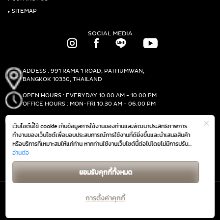
‣
SITEMAP
SOCIAL MEDIA
ADDESS : 991 RAMA 1 ROAD, PATHUMWAN,
BANGKOK 10330, THAILAND
OPEN HOURS : EVERYDAY 10.00 AM - 10.00 PM
OFFICE HOURS : MON-FRI 10.30 AM - 06.00 PM
PHONE :
(+66)2-690-1000
เว็บไซต์นี้ใช้ cookie เก็บข้อมูลการใช้งานของท่านและพัฒนาประสิทธิภาพการ
FAX :
(+66)2-690-1000
ทำงานของเว็บไซต์เพื่อมอบประสบการณ์การใช้งานที่ดียิ่งขึ้นและนำเสนอสินค้า
หรือบริการที่เหมาะสมให้แก่ท่าน หากท่านใช้งานเว็บไซต์นี้ต่อไปโดยไม่มีการปรับ
ตั้งค่าใดๆ ถือว่าท่านยอมรับตาม
อ่านต่อ
นโยบายการใช้งาน cookie (Cookie Policy)
GET DIRECTIONS
ของเรา
ยอมรับคุกกี้ทั้งหมด
การตั้งค่าคุกกี้
@ 2019 THE MALL GROUP. ALL RIGHTS RESERVED.
นโยบายความเป็นส่วนตัวสำหรับคู่สัญญาฯ
นโยบายความเป็นส่วนตัว
จัดการคุกกี้
|
|