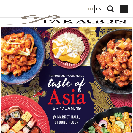
TH
TH
EN
EN
ข้าม
ไป
ยัง
เนื้อหา