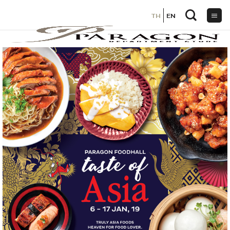
TH
TH
EN
EN
ข้าม
ไป
ยัง
เนื้อหา