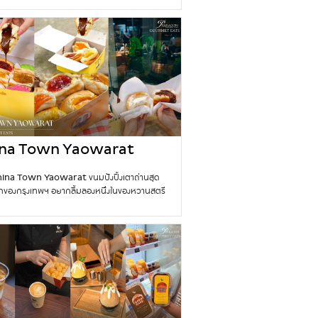
 RalphLauren และ The
ชมการแข่งขันเทนนิสแมตช์สำคัญ Wimbledon
ampionships
Final ณ กรุงลอนดอน ประเทศอังกฤษ โดย แอน
ะสม ปรากฎตัวในลุค @PoloRalphLauren
mbledon
edon Collection ถ่ายทอดสไตล์อันเป็น
ษณ์ของแบรนด์ผ่านเสื้อ Cable Knit Sweater
 Wimbledon Crest เลเยอร์กับเสื้อเชิ้ตลายทาง
ับคู่กางเกงสีขาวและกระเป๋า Polo Play
tring สี Navy สะท้อนความคลาสสิกเหนือกาล
ร้อมกลิ่นอาย Preppy ที่ได้รับแรงบันดาลใจจาก
งเทนนิส
na Town Yaowarat
ังปิ้งเตาถ่านชื่อดัง ที่
ina Town Yaowarat ขนมปังปิ้งเตาถ่านสุด
rmet Eats สยามพารา
กของกรุงเทพฯ อยากลิ้มลองหนึ่งในของหวานสตรี
่โด่งดังที่สุดของกรุงเทพฯ ไหม? หากคุณเคยเดิน
น
เยาวราช (ไชน่าทาวน์แห่งกรุงเทพฯ) คุณอาจเคยเห็น
หยียดที่รอซื้อขนมปังปิ้งเตาถ่านชื่อดังจาก
Town Yaowarat เป็นที่รักของทั้งคนไทยและ
เที่ยว ขนมปังปิ้งเตาถ่านนี้ได้กลายเป็นหนึ่งในเมนู
อนิกของวงการสตรีทฟู้ดในกรุงเทพฯ
ปิ้งสด
กชิ้นจนได้ความกรอบนอกนุ่มในกำลังดี สอดไส้เต็ม
รสชาติหลากหลายที่ทำให้ใครๆ ก็ต้องกลับมาซื้อ
กคำเต็มไปด้วยความอบอุ่น ความหวาน และเสน่ห์