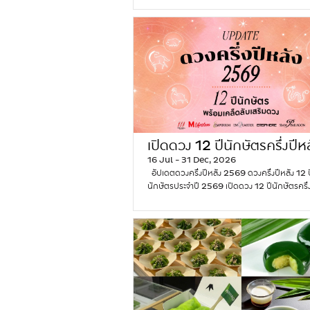
เครื่องสำอางอย่างอื่นมีอันเดียวได้ แต่ลิปสติกมีสีเ
ได้! เพราะลิปสติกไม่ได้แค่ช่วยเพิ่มความสวยแค่อย
เดียว แต่ยังช่วยเสริมดวงรับโชคด้วย สาวๆ สายม
ด่วน เราเปิดตำหนักชี้เป้าสีลิปสติกเสริมดวงตามว
ของคนที่เกิดทั้ง 7 วันมาฝาก คัดมาให้แล้วว่าสีลิปน
แล้วเฮง ใครเห็นก็เมตตาเอ็นดู ช่วยเสริมโชคลาภ ร
ทรัพย์ นำเรื่องเสน่ห์ ความรักโดดเด่น พร้อมเพิ่
มั่นใจ เกิดวันไหนต้องทาสีอะไรมาดูกันเลย คนเกิด
จันทร์ คนเกิดวันจันทร์เป็นสาวมีเสน่ห์ มีบุคลิกอ
หวาน อ่อนโยน โกรธง่ายหายเร็ว แต่งตัวดี สุขุม
มีความอดทน ช่างคิด ช่างฝัน จึงควรเลือกสีลิปสติก
เปิดดวง 12 ปีนักษัตรครึ่งปีหล
กับบุคลิกเพื่อเสริมให้ภาพรวมของคนที่เกิดวันจันท
16 Jul - 31 Dec, 2026
2569 พร้อมเคล็ดลับเสริมด
ขึ้น เน้นโทนสีธรรมชาติจะทำให้ผู้พบเห็นรักและเ
อัปเดตดวงครึ่งปีหลัง 2569 ดวงครึ่งปีหลัง 12 ป
ประจำปีนักษัตร
ขึ้น Must Have : สีชมพูนู้ด, สีส้มอมชมพู, สีพีช
นักษัตรประจำปี 2569 เปิดดวง 12 ปีนักษัตรครึ่ง
สีชมพูอ่อน สามารถสอบถามและสั่งซื้อสินค้าได้ที่ :
2569 พร้อมเคล็ดลับเสริมดวงประจำปีนักษัตร เ
Chat&Shop สีชมพูนู้ด CHARLOTTE TI
มาถึงครึ่งปีหลังของปี 2569 กันแล้ว มาอัปเดตเช
PILLOW TALK BLUSH BALM LIP TINT #
ครึ่งปีหลังของทั้ง 12 ปีนักษัตรกันหน่อย ใครกำล
Talk สีส้มอมชมพู…
Continue reading
วั
เปลี่ยนพลิกจากร้ายกลายเป็นดี หรือใครต้องระวังเร
น
ไหนเป็นพิเศษ พร้อมวิธีเสริมดวงรับความเฮง มา
ลิ
ครึ่งปีหลัง 2569 ของทั้ง 12 ปีนักษัตรกันเลย •
ป
ปีชวด ดวงครึ่งปีหลัง 2569 การงาน: มีแนวโน้มจะ
ส
สิ่งที่รอมานาน โอกาสใหม่ๆ สิ่งที่เคยวางแผนหรือเ
ติ
ตัวไว้จะเริ่มเห็นผล เหมาะกับการเริ่มต้นธุรกิจ ขย