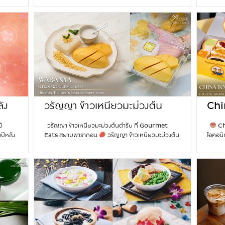
จาก
C
ดียวไม่
อร่อยของไวน์และชีสชนิดต่างๆ ในทางวิทยาศาสตร์ ไวน์
ไปร่วม
Ch
a
่าง
และชีสคือคู่แท้แห่งบรรดาของว่างทั้งหมด เพราะไขมันในชีส
Men’s 
t
ูมามุง
ที่เรากินจะช่วยเคลือบลิ้น ส่วนสารแทนนิน (Tannins) ใน
ทองปร
Wi
D
ันเกิด
ไวน์ที่มีรสฝาดจะทำหน้าที่ช่วยล้างไขมันออก ทำให้ลิ้นของ
Wimbl
a
ี้ทา
เรารับรสชาติได้ดียิ่งขึ้น ทำไมไวน์กับชีสถึงเป็น ‘คู่แท้’ ? ใน
เอกลัก
y
ับ
ชีสมี “ไขมัน” สูง เมื่อเราเคี้ยว ไขมันจะเข้าไปเคลือบปุ่มรับ
ประดับ
&
มความ
รสบนลิ้นเกิดรสสัมผัสที่เค็ม มัน จนเกือบเริ่มเลี่ยน แต่
สีฟ้า จ
I
วัน
เมื่อเราจิบไวน์ตาม สาร “แทนนิน” (Tannins) ที่มีความ
Draws
n
่อน
ฝาดในไวน์จะเข้าไปจับกับโปรตีนในชีสและล้างไขมันในปาก
เวลา พ
t
รอบคอบ
ออกไป ทำให้ลิ้นสะอาดและพร้อมรับรสชาติในคำต่อไปได้
โลกแห่
e
ที่เข้า
ัง
อย่างเต็มที่ นี่จึงเป็นเหตุผลว่าทำไมยิ่งกิน ยิ่งดื่ม ถึงยิ่งฟิน
วรัญญา ข้าวเหนียวมะม่วงต้น
Chi
r
ร์ดูดี
จนหยุดไม่ได้! ฉลองวันไวน์และชีสแห่งชาติอย่างไรดี? ไม่ว่า
วง
ตำรับ ที่ Gourmet Eats สยาม
ขนมป
n
มตตามาก
คุณจะเป็นนักดื่มไวน์สายลึก หรือเพิ่งเริ่มต้นเข้าวงการไวน์
ี
วรัญญา ข้าวเหนียวมะม่วงต้นตำรับ ที่ Gourmet
Ch
a
พารากอน
Gou
,
วันที่ 25 กรกฎาคมนี้ ลองชวนเพื่อน ๆ หรือคนรู้ใจมาจัด
ปีหลัง
Eats สยามพารากอน
วรัญญา ข้าวเหนียวมะม่วงต้น
ไอคอนิ
t
ปาร์ตี้เล็กๆ เปิดไวน์ขวดโปรด ทานคู่กับชีสบอร์ด
ดินทาง
ตำรับ ของหวานไทยที่ครองใจคนทั่วโลก ทริปเที่ยวไทยจะ
ทฟู้ดที
กอ
i
LBURY
(Cheese Board) ดี ๆ สักจาน เพื่อร่วมเป็นส่วนหนึ่ง
็กดวง
ไม่สมบูรณ์เลยถ้าไม่ได้ลองข้าวเหนียวมะม่วง! เป็นที่รัก
เที่ยว
o
Pillow
ของเทศกาลเฉลิมฉลองไวน์และชีสกัน คู่มือจิบไวน์คู่ชีส
ังดวง
ของทั้งคนไทยและนักท่องเที่ยวจากทั่วโลก ข้าวเหนียว
แถวยาวเ
n
101
ไวน์แดง (Red Wine) เหมาะกับชีสรสเข้ม เนื้อ
ื่อง
มะม่วงคือของหวานสุดไอคอนิกของไทย และเมื่อคุณได้ลิ้ม
China 
a
แน่น หรือชีสบ่มนาน เพราะแทนนินในไวน์ช่วยตัดความ
เช็กดวง
ลองแล้ว คุณจะเข้าใจว่าทำไมมันถึงครองใจคนหลายรุ่นมา
นักท่อง
l
มันของชีส ได้แก่ Cheddar – เชดดาร์เป็นชีสกึ่งแข็ง
 คนเกิด
โดยตลอด
ที่ วรัญญา คุณจะได้สัมผัสของหวานไทย
สุดไอค
D
(Semi-Hard) เนื้อสัมผัสค่อนข้างแข็งและยืดหยุ่น…
ได้รับ
คลาสสิกสุดโปรดนี้ ที่ทำจากรสชาติต้นตำรับและวัตถุดิบ
ใหม่ทุ
o
Continue reading
2
ตรียม
พรีเมียม แต่ละจานมาพร้อมข้าวเหนียวหอมกรุ่นที่อบ
คำด้วย
g
5
าย
ด้วยกะทิเข้มข้น คู่กับมะม่วงสุกหวานฉ่ำ ผสมผสานกันได้
ซ้ำ ทุ