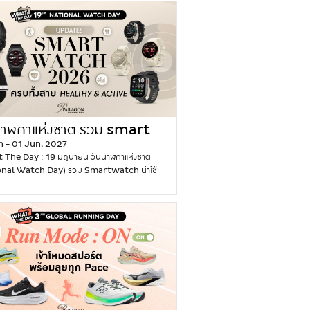
o
มท็อปปิ้งหลากหลายที่ให้ทั้งความสดชื่นและความ
กสไตล์ ตั้งแต่ลุคเรียบหรู คลาสสิก ไปจนถึงลุค
w
นทุกคำ
After You Banana Cake &
แฟชั่นสุดล้ำ และสไตล์วินเทจที่ช่วยสร้างลุคได้แบบ
a
Cake เค้กสูตรโฮมเมดขึ้นชื่อของร้าน เนื้อเค้ก
ใคร ไม่ว่าคุณจะชอบแต่งตัวแบบไหน ก็สามารถเลือก
r
ม รสชาติกลมกล่อม เหมาะสำหรับจิบคู่กับชาหรือ
แดดที่เข้ากับบุคลิกและรูปหน้าได้ง่ายขึ้น มาอัปเดต
a
ามพักผ่อน
Baby Éclair เอแคลร์ไซซ์มินิ น่า
แว่นกันแดด 2026 ว่าแว่นกันแดดทรงไหนมาแรง
t
หยิบ เปลือกกรอบเบา สอดไส้ครีมเนื้อเนียนละมุน
ว่า ไม่ว่าจะสายมินิมอล สายสปอร์ต หรือสายแฟชั่น
ข
ำหรับสั่งหลายไส้มาแบ่งกันชิม…
Continue
 ปีนี้มีแว่นคู่ใจที่เหมาะกับคุณแน่นอน แว่นกันแดด
น
ng
A
เวอร์ไซซ์ (Oversized) ดีไซน์แว่นกันแดดกรอบ
ม
f
ไซซ์ จะเป็นกรอบแว่นขนาดใหญ่ที่ให้ลุคหรูหราแบบ
ปั
t
ney และช่วยให้ลุคดูเป็นสายแฟชั่นจัดเต็ม ดูหรู
นาฬิกาแห่งชาติ รวม smart
ง
e
ีออร่า และยังเป็นดีไซน์ที่ใส่ง่าย ช่วยพรางใบหน้า
n - 01 Jun, 2027
ปิ้
tch 2026
r
กันแดดได้ดี แนะนำให้เลือกแว่นกันแดดเลนส์สีเข้ม
he Day : 19 มิถุนายน วันนาฬิกาแห่งชาติ
ง
Y
ส์ไล่เฉดสี (Gradient) จะให้ลุคที่ดูคลาสสิกมาก
onal Watch Day) รวม Smartwatch น่าใช้
เ
o
มาะกับรูปหน้า: • หน้ารูปไข่ (Oval) – แว่น
้งแต่สายวิ่งถึงสายแฟชั่น สมาร์ทวอทช์ หรือ
ต
u
กรอบโอเวอร์ไซส์ช่วยให้ใบหน้าดูมีสไตล์และโดด
ัจฉริยะที่รู้จักร่างกายคุณมากกว่าที่คุณคิด จาก
า
ที่
้น • หน้ากลม (Round) – กรอบเหลี่ยมแบบโอ
ธรรมดาเทคโนโลยีได้พัฒนามาสู่การเป็น นาฬิกา
ถ่
G
ซ์จะช่วยให้หน้าดูเรียวขึ้น • หน้าหัวใจ (Heart)
วอทช์ ที่มีฟังก์ชั่นมากมายนอกจากแค่บอกเวลา
า
o
โอเวอร์ไซซ์จะช่วยบาลานซ์ช่วงหน้าผากให้ดู
ะเป็น ฟังก์ชั่นดูแลสุขภาพ 24 ชั่วโมง ที่สามารถเช็ก
น
u
ขึ้น เหมาะกับลุค: Quiet Luxury, Old
โดยรวมได้ทุกวัน รวมไปถึงการติดตามการออก
ชื่
r
, Minimal Chic, Airport Look, Glam &
าย โปรแกรมฝึกซ้อมสำหรับนักกีฬา ซึ่งทุกข้อมูลจะ
อ
m
onista แว่นกันแดด DOLCE & GABBANA…
ก็บอยู่บนข้อมือและเชื่อมต่อไปยังสมาร์ทโฟน และ
ดั
e
nue reading
S
ุบันเทรนด์รักสุขภาพกำลังมาแรง ทุกคนหันมาออก
ง
t
u
ย ดูแลตัวเองกันมากขึ้น และสุขภาพที่ดีต้องเริ่ม
ที่
E