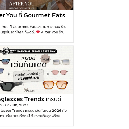
ีทฟู้ดต้นตำรับของกรุงเทพฯ
รสชาติที่
องที่ China Town Yaowarat
นมข้นหวาน
สชาติคลาสสิกที่ไม่มีใครไม่รู้จัก หวานมัน
er You ที่ Gourmet Eats
่อม
สังขยาใบเตย – ไส้คัสตาร์ดใบเตยเนื้อครีม
มพารากอน ร้านของหวานสุด
มกลิ่นใบเตยแบบไทยแท้
ช็อกโกแลต – เข้มข้น
 You ที่ Gourmet Eats สยามพารากอน ร้าน
ที่ใครๆ ก็พูดถึง
มุน ถูกใจคนรักช็อกโกแลต 🧋 ชานมไทย – ไส้ชา
นสุดโปรดที่ใครๆ ก็พูดถึง
After You ร้าน
สจัดจ้าน เป็นเอกลักษณ์
แยมสับปะรด –
นสุดโปรดของคนไทยและนักท่องเที่ยว เมื่อพูดถึง
เปรี้ยว สดชื่น ตัดรสได้ลงตัว
ทำไมต้องลอง
งหวานสุดโปรดในประเทศไทย After You คือชื่อ
ปิ้ง China Town Yaowarat ไม่ว่าคุณจะเป็น
นไทยและนักท่องเที่ยวต่างพูดถึงไม่หยุด ขึ้นชื่อเรื่อง
ีทฟู้ดตัวจริง หรือแค่กำลังตามหาของหวานทาน
บพรีเมียม รสชาติที่ให้ความรู้สึกอบอุ่นใจ และการ
ะหว่างช้อปปิ้ง ขนมปังปิ้ง China Town
บที่เป็นกันเอง After You มอบของหวานที่ให้
at คือเมนูที่ไม่ควรพลาด
คำถามที่พบบ่อย
้สึกเหมือนทำด้วยความใส่ใจแบบโฮมเมด ผสม
กับ…
Continue reading
C
บรรยากาศร้านที่อบอุ่นสบายๆ ทำให้ที่นี่เป็น
h
่ที่เหมาะสำหรับการพักผ่อน แบ่งปันช่วงเวลาแสน
i
ะสร้างความทรงจำที่ไม่มีวันลืมร่วมกับ
n
ัวและเพื่อนฝูง
เมนูเด็ดที่ต้องลองที่
a
 You
Dirty Coffee เมนูกาแฟซิกเนเจอร์
T
ter You ที่เสิร์ฟแบบแยกชั้นสวยงามระหว่างนม
glasses Trends เทรนด์
o
กับช็อตเอสเปรสโซ่ร้อนที่ราดอยู่ด้านบน ดื่มแล้วได้
n - 01 Jun, 2027
นกันแดด 2026 กับ 5 สไตล์
w
รสเข้มข้นของกาแฟค่อยๆ ผสานกับความนุ่มละมุน
asses Trends เทรนด์แว่นกันแดด 2026 กับ
n
ว่นมาแรงที่ต้องมี
ทุกจิบ เป็นหนึ่งในเมนูที่ลูกค้าสั่งประจำคู่กับของ
ทรงแว่นมาแรงที่ต้องมี ถึงเวลาปรับลุคพร้อม
Y
องร้าน
คาคิโกริ (น้ำแข็งไส) เมนูน้ำแข็งไสยอด
ไอเทมให้ทันเทรนด์! กับเทรนด์แว่นกันแดด 2026
a
ของ After You เนื้อฟูละเอียดละลายในปากทันที
ี้มาพร้อมกับแว่นกันแดดหลากหลายดีไซน์ที่ตอบ