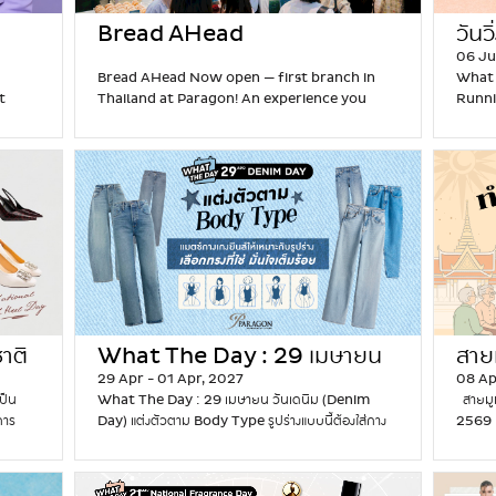
แบบโฮมเมดในทุกคำ
เช็งซิมอี๊ (Cheng Sim Ei) –
y
premium…
Continue reading
M
จากการเ
o
า
ร้านของหวานจีนโบราณเจ้าดัง ขึ้นชื่อเรื่องขนมหวาน
)
Bread AHead
o
Smart 
วันว
u
น
สมุนไพรจีน…
Continue reading
พ
m
เรื่อง
r
06 Ju
ไ
า
e
2026 ม
m
Bread AHead Now open — first branch in
What T
ท
ร
n
ร์ทวอท
e
t
Thailand at Paragon! An experience you
Running
ย
า
t
Garmin
t
must try. The world’s first “Hot Doughnut
ล้ำ เห็
-
ก
s
วิ่ง นั
E
APM
Shop” concept from Bread Ahead, where
ดีแค่เ
จี
อ
M
ฟีเจอร์
a
t
doughnuts are freshly fried right in front
เคลื่อน
น
น
a
ช่วยให
t
 for
of you. Featuring a Live Baking Theatre that
ช่วยให้
ต้
ศู
d
ฟีเจอร์
s
lets customers witness every step of the
ก้าวที่ว
น
น
e
ไฟฉาย 
ส
process — from dough preparation using an
ผสมผสา
ตำ
ย์
f
ใช้งาน
ย
adiant
exclusive Brioche recipe, to a 3-day dough
ที่ทันส
รั
ร
o
Band 
า
fermentation process for a softer, lighter
เทมในชี
บ
ว
r
readi
ม
welry
texture…
Continue reading
B
กาย ไป
ที่
ม
F
พ
r
เลยรวมร
G
ข
a
า
e
สายวิ่ง
o
อ
m
ร
าติ
What The Day : 29 เมษายน
a
พร้อม
สายม
u
ง
i
า
d
รองเท้
r
29 Apr - 01 Apr, 2027
08 Ap
ห
y)
วันเดนิม (Denim Day)
เสริ
l
ก
A
รองเท้
m
เป็น
What The Day : 29 เมษายน วันเดนิม (Denim
สายมูมา
ว
i
อ
H
รองเท้า
e
การ
Day) แต่งตัวตาม Body Type รูปร่างแบบนี้ต้องใส่กาง
2569 ท
า
e
น
e
กรัม ช่
t
งการ
เกงยีนส์แบบไหน? เทคนิคแมตช์กางเกงยีนส์ให้เหมาะกับ
ใหม่ไท
น
s
a
สนองไว 
E
เป็น
รูปร่าง กางเกงยีนส์ เป็นประเภทกางเกงที่ได้รับความนิยม
เป็นวั
แ
d
ทำความ
a
ับทุ
เป็นอย่างมากในผู้คนทุกเพศทุกวัน เพราะเป็นเครื่องแต่ง
ยมูทั้
ล