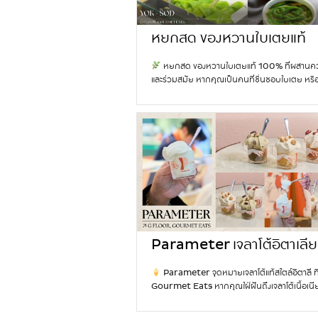
ก
กิจการ หรือดำเนินการสิ่งสำคัญที่วางแผนไว้หรือลั
แ
สำเร็จ จะได้รับการสนับสนุนจากผู้ใหญ่หรือคนที่มี
ห่
ประสบการณ์ คนทำงานประจำมีโอกาสได้เลื่อนตำแห
หยกสด ของหวานใบเตยแท้
ง
รับความไว้วางใจ หรือได้รับกางวางตัวในงานใหญ่ ก
100% ที่ Gourmet Eats
ช
มีโอกาสสร้างรายได้และเห็นรายได้ที่เพิ่มขึ้น เป็นช่
หยกสด ของหวานใบเตยแท้ 100% ที่ผสานค
า
สยามพารากอน
ของการปรับตัวและพลิกฟื้น มีรายได้เข้ามาหลายช
และร่วมสมัย หากคุณเป็นคนที่ชื่นชอบใบเตย หรื
ติ
แต่ เนื่องจากปีชวดปี 2569 นี้เป็นปีชงปะทะตรง
ตามหารสชาติที่ไม่เหมือนใครในทริปเที่ยวกรุงเ
สี
จึงมีความเสี่ยงเรื่องรายจ่าย ระวังกระเป๋ารั่วไหล 
สด คือจุดหมายที่ไม่ควรพลาด ขึ้นชื่อเรื่องของหวาน
ลิ
เสี่ยงด้านการลงทุน ความรัก: คนมีคู่ระวังปัญหาเร
แรงบันดาลใจจากใบเตย 100% หยกสดเปลี่ยนวัต
ป
อารมณ์และความปากไว เลี่ยงการพูดประชดประช
ไทยแท้ให้กลายเป็นของหวานสวยงามที่ทั้งต้นตำรั
ส
ปรับความเข้าใจกันได้ จะผ่านอุปสรรคไปสู่ความสัมพ
จดจำ
ขึ้นชื่อเรื่องกลิ่นหอมใบเตยธรรมชาติแ
ติ
มั่นคงขึ้น คนโสดมีโอกาสเจอคนถูกใจ แต่ไม่ควรเป
เขียวสดใส ของหวานทุกจานที่หยกสดเชิดชูเสน่ห์แ
ก
ทั้งหมดทันที ควรใช้เวลาศึกษาดูใจให้รอบคอบก่
มรดกอาหารไทย พร้อมเติมความร่วมสมัยเข้าไปอ
เ
สุขภาพและเรื่องต้องระวัง: ยังมีเรื่องที่ต้องระวังเพร
ลงตัว ผลลัพธ์คือคอลเลกชันของหวานที่สวยงามทั
ส
ชง ให้ระวังเรื่องอุบัติเหตุ ของมีคม สุขภาพทางเดิ
ลักษณ์และรสชาติ
เมนูเด็ดที่ต้องลองที
ริ
เสริมดวงคนเกิดปีชวดครึ่งปีหลัง 2569: แนะนำใ
เปียกปูนกะทิ ขนมเปียกปูนเนื้อนุ่มเด้ง หอมกลิ่น
ม
เกี่ยวกับการศึกษา…
Continue reading
เ
ธรรมชาติ สีเขียวสดใส ราดด้วยหัวกะทิข้นๆ หวา
ด
ปิ
กลมกล่อม เป็นของหวานไทยโบราณที่ให้รสสัมผัสน
Parameter เจลาโต้อิตาเลีย
ว
ด
ละมุนในทุกคำ เทียนแก้ว ขนมไทยเนื้อใสกรอบเด้ง 
ง
ที่ Gourmet Eats สยามพ
ด
หอมเทียนอบอ่อนๆ อันเป็นเอกลักษณ์ ให้รสหวา
Parameter จุดหมายเจลาโต้แท้สไตล์อิตาลี ที
ต
ว
กอน
และสัมผัสเบาสบายปาก เหมาะสำหรับคนที่ชื่นชอ
Gourmet Eats หากคุณใฝ่ฝันถึงเจลาโต้เนื้อเนี
า
ง
หวานไทยแบบดั้งเดิม ทองม้วนสดใบเตย ทองม้
แบบต้นตำรับอิตาลี ต้องมาลองที่ Parameter ที่
ม
1
หอมกลิ่นใบเตยสด ม้วนเป็นแท่งบางกรอบ ให้รส
Gourmet Eats สยามพารากอน
รังสรรค์จ
วั