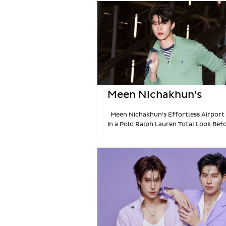
2
กำลังดีและความกรอบที่เป็นเอกลักษณ์ เหมาะเป็น
วัตถุดิบชั้นเลิศด้วยเทคนิคดั้งเดิม Parameter เ
น
ปี
ทานเล่นหรือของฝากติดไม้ติดมือ ลอดช่องน้ำตาล
รู้จักในเรื่องเนื้อสัมผัสที่เนียนนุ่มเป็นพิเศษและรสช
เ
นั
ลอดช่องเนื้อเหนียวนุ่ม ราดด้วยน้ำเชื่อมน้ำตาล
ข้น ที่ทำให้ทุกคำกลายเป็นความทรงจำที่น่าจดจำ 
กิ
ก
กรุ่นแทนน้ำเชื่อมแบบดั้งเดิม ให้รสชาติหวานเข้มล
ลิ้มลองครั้งแรก คุณจะเข้าใจว่าทำไมคนรักเจลาโต้ตั
ด
ษั
กลิ่นคาราเมลที่เป็นเอกลักษณ์ไม่เหมือนใคร
ท
สัมผัสได้ถึงความแตกต่าง
รสชาติเด่นที่
ต
หยกสดถึงเป็นจุดหมายที่ไม่ควรพลาด ไม่ว่าคุณจ
ที่ Parameter
Fior di Panna – ครีมนอร์ม
ร
คนรักของหวานตัวจริง หรือนักท่องเที่ยวที่อยาก
จากฝรั่งเศส
Tsujiki Hojicha – เบลนด์พิเศ
ค
รสชาติไทยแท้ หยกสดพร้อมพาคุณเดินทางสู่คว
จิกิ คัดสรรจากใบเท็นฉะที่ใช้ผลิตมัทฉะแบบดั้งเดิ
รึ่
ในวัฒนธรรมของหวานไทยอันล้ำค่า
คำถามที
Tsujiki Matcha – เบลนด์พิเศษของ PARA
ง
บ่อยเกี่ยวกับหยกสด (FAQ) หยกสด ที่ Gou
จากสึจิกิ เมืองอุจิ ชิราคาวะ เกียวโต ให้รสอูมามิเข้
Meen Nichakhun’s
ปี
Eats อยู่ชั้นไหน? หยกสดตั้งอยู่ที่ชั้น G ของ 
สัมผัสนุ่มละมุน
Nocciola del Piemonte 
ห
Effortless Airport Look
Eats สยามพารากอน เมนูซิกเนเจอร์ของหยกสด
เฮเซลนัทชั้นเลิศจากแคว้นปีเยมอนเต ประเทศอิต
Meen Nichakhun’s Effortless Airport
ลั
อะไร? เมนูซิกเนเจอร์ขายดีที่สุดคือ อินทนิล เม็ดส
a Polo Ralph Lauren To
Pistacchio di Bronte DOP – พิสตาชิโอ Br
in a Polo Ralph Lauren Total Look Bef
ง
เตยเหนียวนุ่ม เสิร์ฟในกะทิเทียนหอมกรุ่น หยกส
ระดับโลก ปลูกบนไหล่เขาเอตนา เกาะซิซิลี
Smo
Flying to Milan
Catch the stunning
2
Look Before Flying to
ใบเตยอะไรให้เลือกบ้าง? มีเมนูให้เลือกหลากหลาย ไ
Peanut Chiba Handachi –…
Continue
airport look of Meen Nichakhun
5
อินทนิล…
Continue reading
ห
Milan
reading
P
Khajornburiruk (@meennicha8) before
6
ย
a
departure to Milan, Italy to attend th
9
ก
r
Ralph Lauren Purple Label & Polo Ral
พ
ส
a
Lauren Spring 2027 Collections at Pal
ร้
ด
m
Ralph Lauren on June 19, 2026. Total 
อ
ข
e
Polo Ralph Lauren Meen arrived in a
ม
อ
t
complete Polo Ralph Lauren total…
เ
ง
e
Continue reading
M
ค
ห