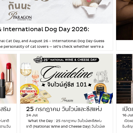
& International Dog Day 2026:
 Dog Slave or a Cat Slave
al Cat Day, and August 26 – International Dog Day Guess
he personality of cat lovers — let’s check whether we’re a
dogs are among the most popular pets, and if you’re
ompanion, unable to resist their charm, that means you’ve
g
I
n
t
e
r
n
a
t
เสริม
25 กรกฎาคม วันไวน์และชีสแห่ง
เปิ
i
o
24 Jul
16 Ju
ชาติ (National Wine and
คนไท
n
่งชาติ
What the Day : 25 กรกฎาคม วันไวน์และชีสแห่ง
เปิดแอ
Cheese Day)
เป็
a
กตามวัน
ชาติ (National Wine and Cheese Day) วันไวน์แล
รับเชิ
l
วามรัก’
ละชีสแห่งชาติถือเป็นวันแห่งการเฉลิมฉลองและจับคู่ความ
The C