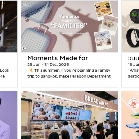
รั
ของว่าง
มัน ตัดกับความเย็นของน้ำแข็ง ให้รสชาติหวานมัน
มาพร้อ
r
ป็นที่
หวานอร่อยๆ ก็ช่วยเติมความหวานให้ชีวิตได้เสมอ หาก
โจทย์ทุ
N
ญ
ไหม้
กลมกล่อมและเนื้อสัมผัสที่นุ่มละมุนในทุกคำ จั้มบ๊ะ ของ
อร่อยใ
e
าติเข้ม
คุณเป็นคนที่ชอบปิดท้ายมื้ออาหารหรือทริปเที่ยวด้วย
สปอร์ต 
a
ญ
ไหม้หอม
หวานจีนโบราณสูตรดั้งเดิม เสิร์ฟพร้อมส่วนผสมหลาก
Carrot 
a
เพียง
ของหวานสักจาน Gourmet Eats ที่สยามพารากอน
ไม่ซ้ำ
t
า
ึกและ
หลายทั้งเนื้อสัมผัสกรุบกรอบและเหนียวนุ่ม ในน้ำเชื่อม
นุ่มหอ
D
วจริงถึง
คือจุดหมายปลายทางที่ไม่ควรพลาดเมื่อมาเยือน
แว่นกัน
i
ข้
ำไม
หอมหวาน ให้รสชาติที่เป็นเอกลักษณ์และเข้มข้นแบบต้น
กาแฟย
o
ต้องลอง
กรุงเทพฯ
มีอะไรให้เลือกบ้างที่ Gourmet
เทรนด์
o
า
ะเป็น
ตำรับ หนึ่งในความน่าสนใจของเช็งซิมอี๊คือความอิสระใน
รักน่า
g
ังดีแท้
Eats ตั้งแต่เค้กหอมหวาน ไอศกรีมเย็นชื่นใจ ขนมไทย
กันดีก
n
ว
ค้นหา
การปรุงถ้วยของหวานของคุณเองด้วยท็อปปิ้งที่ชื่นชอบ
เหมาะส
S
ษจากสึ
แท้ๆ ไปจนถึงของหวานสไตล์นานาชาติ ที่นี่รวบรวมตัว
ตัวจริง
a
เ
ามหวาน
ผสมและจับคู่วัตถุดิบเพื่อสร้างของหวานที่เป็นสไตล์เฉพาะ
readi
l
ม
เลือกของหวานที่น่าลิ้มลองไว้มากมาย พร้อมความหลาก
กรอบโอ
l
ห
่พบ
ตัวคุณ!
🫘 อย่าลืมสัมผัสรสชาติวัฒนธรรมของ
a
METER
หลายของร้านอาหารชื่อดังของกรุงเทพฯ ที่ทั้งคนไทยและ
โอเวอร์
W
นี
rmet
หวานไทย-จีน และค้นหาว่าทำไมคนหลายรุ่นถึงหลงรัก
v
มข้นและ
นักท่องเที่ยวต่างหลงรัก มาไว้ในที่เดียวเพื่อความสะดวก
Moments Made for
Old Mo
วัน
i
ย
Gourmet
ของหวานเย็นชื่นใจเหล่านี้
คำถามที่พบบ่อยเกี่ยวกับ
e
IGP –
สบายสูงสุด
เพลิดเพลินกับประสบการณ์การรับ
ดูแพง ม
n
23 Jun - 31 Dec, 2026
19 Ju
ว
 in
Families
wa
คือ
เช็งซิมอี๊ (FAQ) เช็งซิมอี๊ ที่ Gourmet Eats อยู่ชั้น
o
าลี
ประทานอาหารที่ไม่รู้ลืม ตอบโจทย์ทุกความอยากตั้งแต่
และป้อง
e
 Look
This summer, if you’re planning a family
What T
ม
าคูใบ
ไหน? เช็งซิมอี๊ตั้งอยู่ที่ชั้น G ของ Gourmet…
r
tal
onte
เมนูคาวสุดอร่อยไปจนถึงของหวานปิดท้ายที่ต้านทานไม่
หรือเลน
a
ore
trip to Bangkok, make Paragon Department
(Nati
ะ
ดมีเมนู
Continue reading
เ
a
ked
ได้
ทำไม Gourmet Eats ควรอยู่ในลิสต์เที่ยว
ขึ้น เห
n
Store part of your journey for
2026 ตั
ม่
ด้แก่
ช็
C
กรุงเทพฯ ของคุณ เพราะที่นี่คือศูนย์รวมร้านของหวาน
กันแดด
d
unforgettable moments together.
นาฬิกาอ
ว
ง
a
และร้านอาหารดังของกรุงเทพฯ ไว้ในจุดเดียว เดินทาง
เด่นขึ
C
 her
Looking for quality family time? Think
นาฬิกา
ง
ซิ
t
สะดวก อยู่ใจกลางเมือง เหมาะสำหรับทั้งครอบครัว กลุ่ม
เวอร์ไซ
h
e
Paragon Department Store, a destination
สมาร์ท
ต้
ม
S
เพื่อน หรือนักเดินทางที่มีเวลาจำกัดแต่อยากลองของ
– กรอบ
e
ph
where shopping, dining, and family
ไม่ว่าจ
น
อี๊
l
อร่อยให้ครบ
ร้านเด็ดแนะนำที่ Gourmet Eats
สมส่วน
e
azzo
experiences come together all in one place.
สุขภาพ
ตำ
ข
a
Parameter – ร้านเจลาโต้อิตาเลียนแท้ เนื้อเนียนนุ่ม
Money
s
Look:
Whether you’re searching for stylish
กำลังก
รั
อ
v
คัดสรรวัตถุดิบพรีเมียมจากทั่วโลก
After You –
Fashi
e
finds for little ones, creative lifestyle
ถูกจัดเ
บ
ง
e
ร้านของหวานสุดฮิตที่ทั้งคนไทยและนักท่องเที่ยวต่างหลง
Conti
D
essentials, adventure-ready collections for
ในปัจจ
ที่
ห
รัก เนื้อขนมนุ่มละมุน หวานกำลังดี ให้ความรู้สึกอบอุ่น
a
outdoor activities, or indulging in
กำลังกา
G
ว