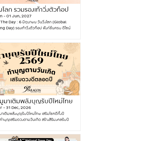
n
ข้าใจร่างกายตัวเองในทุกช่วงเวลา เพราะฉะนั้น
G
a
g
Watch จึงตอบโจทย์ทั้งเรื่องออกกำลังกายและ
ิ่งโลก รวมรองเท้าวิ่งตัวท็อป
o
t
l
สุขภาพได้เป็นอย่างดี เราเลยมี Smart Watch
u
n - 01 Jun, 2027
s
a
าอัปเดตไว้ให้สายสุขภาพได้มีกันไว้สักเรือน สมา
r
he Day : 6 มิถุนายน วันวิ่งโลก (Global
ส
s
ช์แนะนำ สำหรับสายลุย Garmin Instinct 3
m
 Day) รองเท้าวิ่งตัวท็อป ฟังก์ชั่นครบ ดีไซน์
ย
s
 Instinct 3 สมาร์ทวอทช์สายลุย เหมาะกับนัก
e
นแล้วใจมันอยากออกไปวิ่ง รองเท้าวิ่งยุคใหม่ไม่ได้มี
า
e
กเดินป่า นักปั่นจักรยาน นักผจญภัย มาพร้อม
t
รื่องความเบา แต่ถูกออกแบบมาเพื่อรองรับทุกการ
ม
s
วิเคราะห์การฝึกซ้อม พร้อมระบุกล้ามเนื้อที่ใช้งาน
E
ไหว ตั้งแต่รองเท้าวิ่งรุ่นที่ซัพพอร์ตแรงกระแทกได้ดี
พ
T
้การออกกำลังกายมีประสิทธิภาพมากขึ้น พร้อม
a
ผู้วิ่งรู้สึกมีความมั่นคง และมีความคล่องตัวในทุก
า
r
ติดตามการนอนหลับขั้นสูงสำหรับนักเดินป่ารุ่นนี้มี
t
ิ่ง รวมทั้งรองเท้าวิ่งในปัจจุบันยังมีดีไซน์ที่ล้ำสมัย
ร
e
LED ในตัว ปรับความสว่างได้ มีโหมดไฟกะพริบ
s
นกับเทคโนโลยีนวัตกรรมการผลิตรวมถึงวัสดุ
า
n
ฉุกเฉิน ระบบ GPS แม่นยำสูงด้วยชิป Multi-
ส
มัย ทำให้รองเท้าวิ่งกลายเป็นทั้งไอเทมแฟชั่นและไอ
ก
d
GNSS ร่วมกับเทคโนโลยี SatlQ…
Continue
ย
วิตประจำวันคู่ใจของสายวิ่ง คนที่ชอบออกกำลัง
อ
s
ng
วั
า
จนถึงคนที่อยากเริ่มต้นออกกำลังกายไปแล้ว เรา
น
เ
น
ม
องเท้าวิ่งตัวท็อปมาให้ จะสายวิ่งมืออาชีพหรือ
ร้
ท
น
พ
มือใหม่ก็ต้องมีไว้ช่วยเพิ่มพลังใจและเพิ่มพลังขาไป
า
ร
า
า
กันเลย Puma Deviate NITRO™ Elite 4
ูมาเติมพลังบุญรับปีใหม่ไทย
น
น
ฬิ
ร
าวิ่งสาย Performance น้ำหนักเบา ตอบสนองไว
ข
r - 31 Dec, 2026
ด์
มโชคดีทั้งปี 2569
ก
า
าวิ่ง Puma Deviate NITRO™ Elite 4 เป็น
อ
เติมพลังบุญรับปีใหม่ไทย เสริมโชคดีทั้งปี
แ
า
ก
วิ่งสายแข่งขันระดับตัวท็อป น้ำหนักเบาเพียง 170
ง
ำบุญเสริมดวงตามวันเกิด สร้างสิริมงคลรับปี
ว่
แ
อ
วยให้เคลื่อนที่ได้เร็ว แต่ให้ความรู้สึกแน่นและตอบ
ห
ย 2569 เข้าสู่เทศกาลสงกรานต์ปี 2569 ซึ่งถือ
น
ห่
น
ให้ความมั่นคงสูงมากจึงเหมาะกับนักวิ่งที่ต้องการ
ว
นขึ้นปีใหม่ของไทยในปี 2569 เช่นกัน สายบุญสา
กั
ง
เร็วในระยะตั้งแต่ฟูลมาราธอนไปจนถึงซ้อมเทมโป้
า
งหลายคงกำลังเตรียมตัวเดินสายไปทำบุญกันอยู่
น
ช