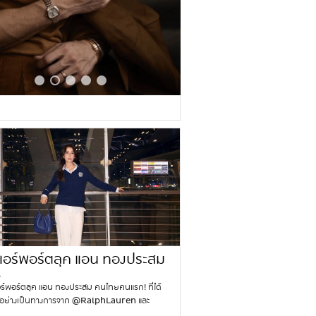
ดแอร์พอร์ตลุค แอน ทองประสม
l
ยคนแรก ที่ได้รับเชิญอย่าง
ร์พอร์ตลุค แอน ทองประสม คนไทยคนแรก! ที่ได้
นทางการ
ญอย่างเป็นทางการจาก @RalphLauren และ
hampionships, @Wimbledon เพื่อเดินทาง