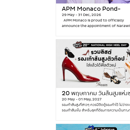
r
e
ล็
ว
เ
APM Monaco Pond-
e
ด
า
จ
n
ลั
29 May - 31 Dec, 2026
น
Phuwin
ล
N
บ
APM Monaco is proud to officially
ใ
า
i
เ
announce the appointment of Narawi
บ
โ
c
ส
Lertratkosum (Pond) and Phuwin
เ
ต้
h
ริ
Tangsakyuen (Phuwin) as Friends of 
ต
อิ
a
ม
Monaco Thailand. The two are the firs
ย
ต
k
ด
Thais ever to take on this role, chosen
แ
า
h
ว
their distinctive personal styles that
ท้
เ
u
ง
perfectly embody the essence of APM
1
ลี
n
ป
Monaco — modernity, fashion, and a r
0
ย
’
ร
smile — as seen through a fashion set
0
น
s
ะ
featuring both wearing lilac-toned je
%
แ
E
จำ
from…
Continue reading
A
ที่
ท้
f
ปี
P
G
ที่
f
นั
20 พฤษภาคม วันส้นสูงแห่งช
M
o
G
o
ก
M
u
20 May - 01 May, 2027
o
(National High Heel Da
r
ษั
o
r
รองเท้าส้นสูงที่สาวๆ ควรมีติดตู้รองเท้าไว้ ไม่ว่าจะ
u
t
ต
n
m
รองเท้าส้นเข็ม สำหรับลุคที่ต้องการความเป็นทาง
r
l
ร
a
e
รองเท้าส้นบล็อกที่เดินง่ายสำหรับงานที่ไม่เป็นทา
m
e
c
t
มาก หรือวันที่ต้องการอัปลุคให้ดูแฟชั่นขึ้น หรือจะ
e
s
o
E
รองเท้าส้นสูงที่มีสายรัดข้อเท้าที่สามารถแมตช์ได้ก
t
s