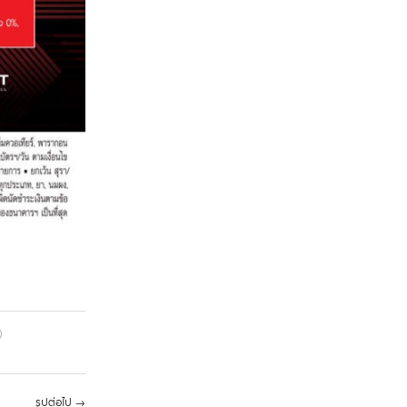
)
รูปต่อไป
→