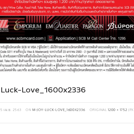
Luck-Love_1600x2336
15 เม.ย. 2563
ON
M-JOY-LUCK-LOVE_1600X2336
ORIGINAL
1200 × 1752
(PX