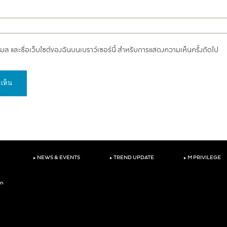
อีเมล และชื่อเว็บไซต์ของฉันบนเบราว์เซอร์นี้ สำหรับการแสดงความเห็นครั้งถัดไป
‣
‣
‣
NEWS & EVENTS
TREND UPDATE
M PRIVILEGE
on