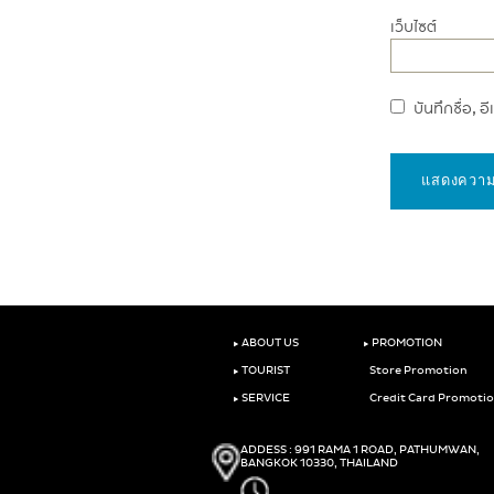
เว็บไซต์
บันทึกชื่อ, 
‣
‣
ABOUT US
PROMOTION
‣
TOURIST
Store Promotion
‣
SERVICE
Credit Card Promoti
ADDESS : 991 RAMA 1 ROAD, PATHUMWAN,
BANGKOK 10330, THAILAND